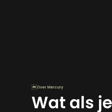
Over Mercury
Wat als j