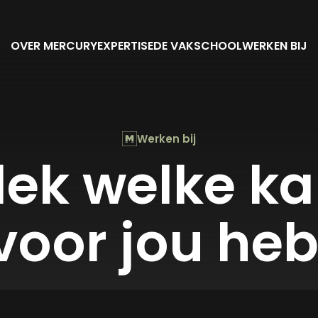
OVER MERCURY
EXPERTISE
DE VAKSCHOOL
WERKEN BIJ
Werken bij
ek welke k
voor jou he