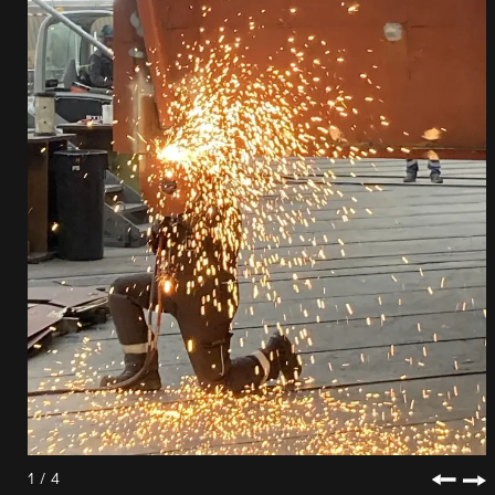
1
/
4