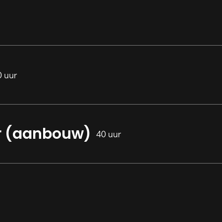
0 uur
r (aanbouw)
40 uur